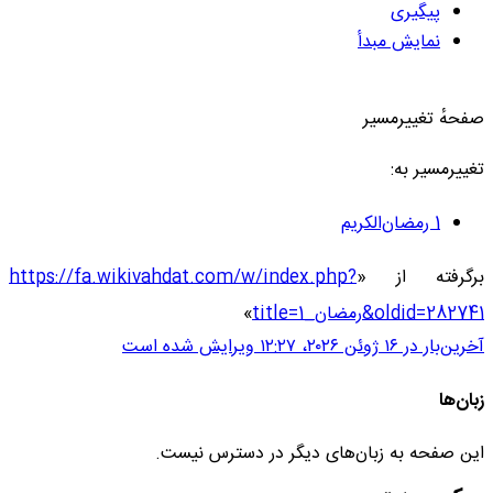
پیگیری
نمایش مبدأ
صفحهٔ تغییرمسیر
تغییرمسیر به:
1 رمضان‌الکریم
برگرفته از «
https://fa.wikivahdat.com/w/index.php?
title=1_رمضان&oldid=282741
»
آخرین‌بار در ‏۱۶ ژوئن ۲۰۲۶، ‏۱۲:۲۷ ویرایش شده است
زبان‌ها
این صفحه به زبان‌های دیگر در دسترس نیست.