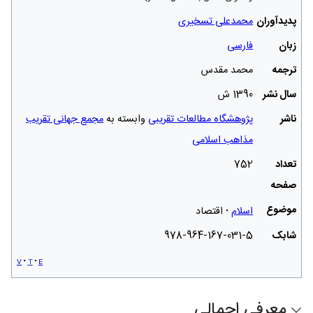
پدیدآوران
محمدعلی تسخیری
زبان
فارسی
ترجمه
محمد مقدس
سال نشر
1390 ش
ناشر
پژوهشگاه مطالعات تقریبی
وابسته به
مجمع جهانی تقریب
مذاهب اسلامی
تعداد
752
صفحه
موضوع
اسلام
اقتصاد
شابک
978-964-167-031-5
v
t
e
معرفی اجمالی