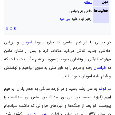
دین
اسلام
فعالیت‌ها
داعی بنی‌عباس
رهبر قیام علیه
بنی‌امیه
v
t
e
در جوانی با ابراهیم عباسی که برای سقوط
امویان
و برپایی
خلافتی جدید تلاش می‌کرد ملاقات کرد و پس از نشان دادن
مهارت، کارآیی و وفاداری خود، از سوی ابراهیم مأموریت یافت که
به
خراسان
رفته و مردم را به طور علنی به سوی ابراهیم و نهضتش
و قیام علیه امویان دعوت کند.
در
کوفه
به سن رشد رسید و در نوزده سالگی به جمع یاران
ابراهیم
امام
(فرزند محمد بن علی بن عبدالله بن عباس بن عبدالمطلب‏)
پیوست. او بعد از جنگ‌ها و نبردهای فراوانی که داشت سرانجام
در سال 137ق و در زمان خلافت
منصور دوانقی
کشته شد.