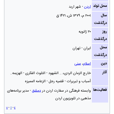
محل تولد
اردن
شهر اربد
سال
۲۰۰۱ م، ۱۳۷۹ ش‌، ۱۴۲۱ ق
درگذشت
روز
۲۰ ژانویه
درگذشت
محل
ایران
تهران
درگذشت
دین
اسلام
،
سنی
آثار
خارج الزمان الردیء .. الشهود
التلوث الفكری
الهزيمه..
أسباب و تبريرات
قضيه رجل
الزعامه المميزه
فعالیت‌ها
وابسته فرهنگی در سفارت اردن در
دمشق
مدیر برنامه‌های
مذهبی در تلویزیون اردن
v
t
e