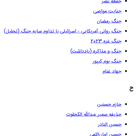
جمعه نصر
جنایت مواصی
جنگ رمضان
جنگ روانی آمریکایی - اسرائیلی با تداوم سایه جنگ (تحلیل)
جنگ غزه 2023
جنگ و مذاکره (یادداشت)
جنگ یوم کیپور
جهاد غنام
ح
حازم حسنین
حذیفه سمیر عبدالله الکحلوت
حسین النادر
حسین امان‌اللهی