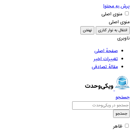
پرش به محتوا
منوی اصلی
منوی اصلی
انتقال به نوار کناری
نهفتن
ناوبری
صفحهٔ اصلی
تغییرات اخیر
مقالهٔ تصادفی
جستجو
جستجو
ظاهر