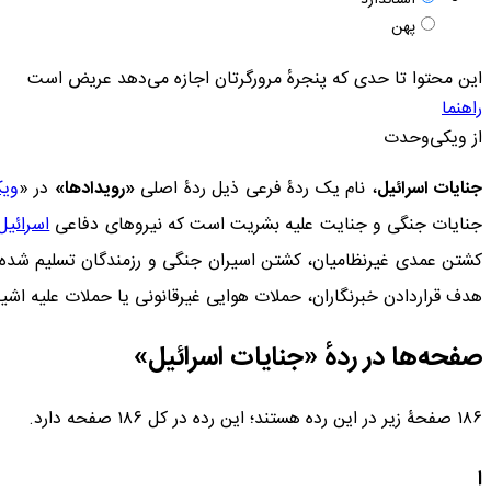
استاندارد
پهن
این محتوا تا حدی که پنجرهٔ مرورگرتان اجازه می‌دهد عریض است
راهنما
از ویکی‌وحدت
جنایات اسرائیل
، نام یک ردۀ فرعی ذیل ردۀ اصلی
«رویدادها»
در «
وی
جنایات جنگی و جنایت علیه بشریت است که نیروهای دفاعی
اسرائیل
کشتن عمدی غیرنظامیان، کشتن اسیران جنگی و رزمندگان تسلیم شده، 
هدف قراردادن خبرنگاران، حملات هوایی غیرقانونی یا حملات علیه ا
صفحه‌ها در ردهٔ «جنایات اسرائیل»
۱۸۶ صفحۀ زیر در این رده هستند؛ این رده در کل ۱۸۶ صفحه دارد.
ا