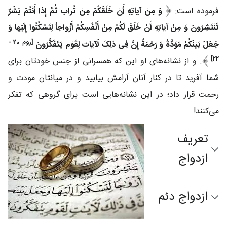
فرموده است:
وَ مِنْ آیاتِهِ أَنْ خَلَقَکُمْ مِنْ تُراب ثُمَّ إِذا أَنْتُمْ بَشَرٌ
تَنْتَشِرُونَ وَ مِنْ آیاتِهِ أَنْ خَلَقَ لَکُمْ مِنْ أَنْفُسِکُمْ أَزْواجاً لِتَسْکُنُوا إِلَیْها وَ
[روم–20 -
جَعَلَ بَیْنَکُمْ مَوَدَّةً وَ رَحْمَةً إِنَّ فِی ذلِکَ لَآیات لِقَوْم یَتَفَکَّرُونَ
22]
. و از نشانه‌های او این که همسرانی از جنس خودتان برای
شما آفرید تا در کنار آنان آرامش بیابید و در میانتان مودت و
رحمت قرار داد؛ در این نشانه‌هایی است برای گروهی که تفکر
می‌کنند!
تعریف
ازدواج
ازدواج دئم