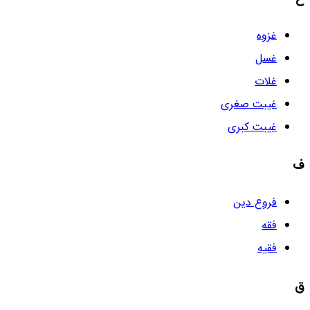
غزوه
غسل
غلات
غیبت صغری
غیبت کبری
ف
فروع دین
فقه
فقیه
ق