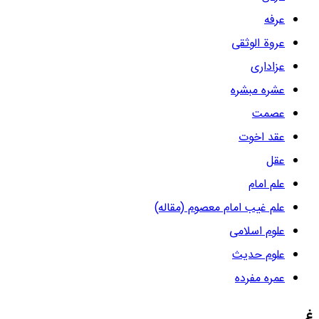
عرفه
عروة الوثقی
عزاداری
عشره مبشره
عصمت
عقد اخوت
عقل
علم امام
علم غیب امام معصوم (مقاله)
علوم اسلامی
علوم حدیث
عمره مفرده
غ