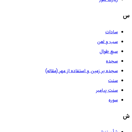
س
سادات
سب و لعن
سبع طوال
سجده
سجده بر زمین و استفاده از مهر (مقاله)
سنت
سنت پیامبر
سوره
ش