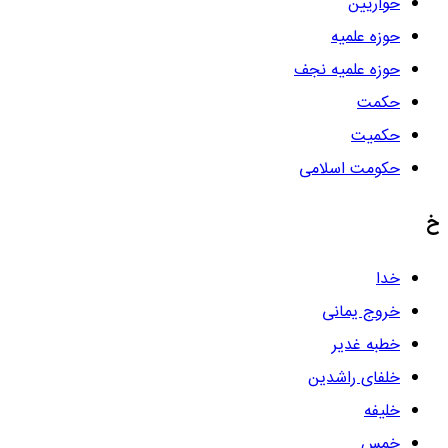
حواریین
حوزه علمیه
حوزه علمیه نجف
حکمت
حکمیت
حکومت اسلامی
خ
خدا
خروج یمانی
خطبه غدیر
خلفای راشدین
خلیفه
خمس