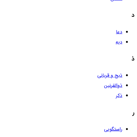
د
دعا
دیه
ذ
ذبح و قربانی
ذوالقرنین
ذکر
ر
راستگویی