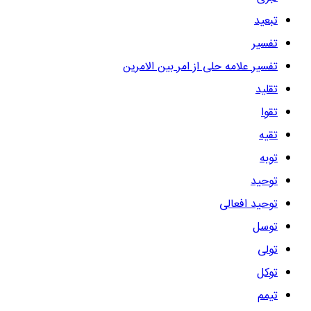
تبعید
تفسیر
تفسیر علامه حلی از امر بین الامرین
تقلید
تقوا
تقیه
توبه
توحید
توحید افعالی
توسل
تولی
توکل
تیمم