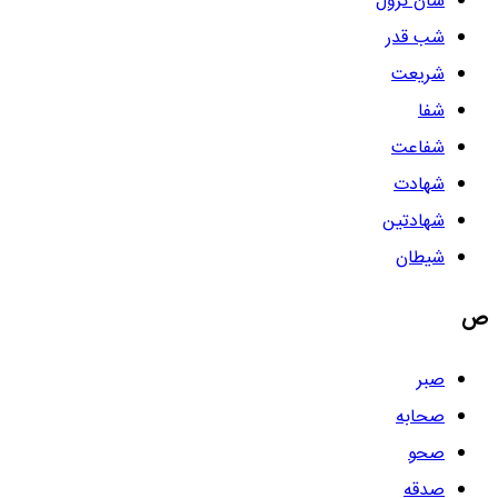
شأن نزول
شب قدر
شریعت
شفا
شفاعت
شهادت
شهادتین
شیطان
ص
صبر
صحابه
صحو
صدقه