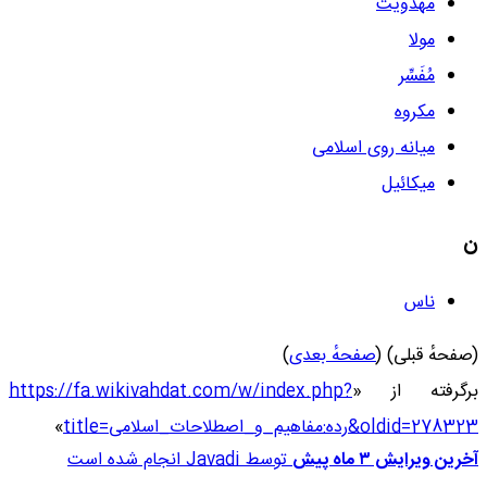
مهدویت
مولا
مُفَسِّر
مکروه
میانه روی اسلامی
میکائیل
ن
ناس
(صفحهٔ قبلی) (
صفحهٔ بعدی
)
برگرفته از «
https://fa.wikivahdat.com/w/index.php?
title=رده:مفاهیم_و_اصطلاحات_اسلامی&oldid=278323
»
آخرین ویرایش ۳ ماه پیش
توسط
Javadi
انجام شده است