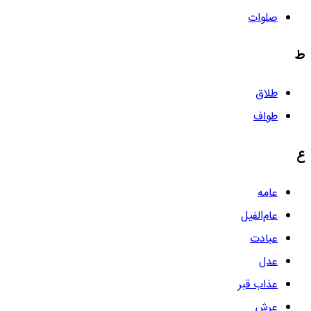
صلوات
ط
طلاق
طواف
ع
عامه
عام‌الفیل
عبادت
عدل
عذاب قبر
عرش