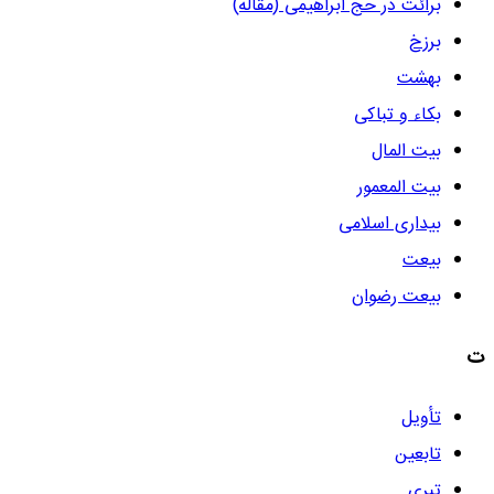
برائت در حج ابراهیمی (مقاله)
برزخ
بهشت
بکاء و تباکی
بیت المال
بیت المعمور
بیداری اسلامی
بیعت
بیعت رضوان
ت
تأویل
تابعین
تبری