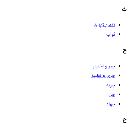
ث
ثقه و توثیق
ثواب
ج
جبر و اختیار
جری و تطبیق
جزیه
جن
جهاد
ح