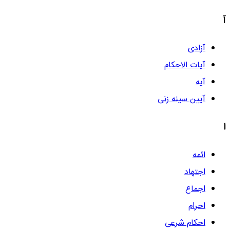
آ
آزادی
آیات الاحکام
آیه
آیین سینه زنی
ا
ائمه
اجتهاد
اجماع
احرام
احکام شرعی