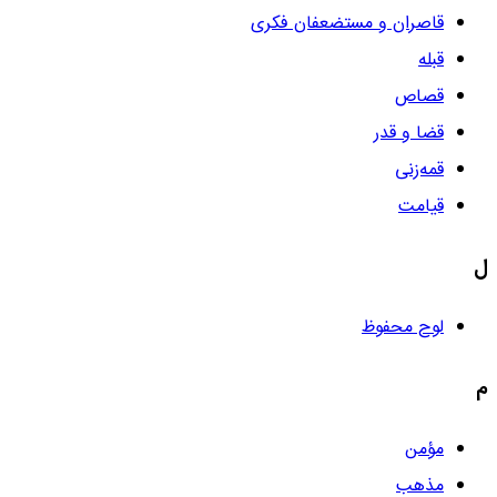
قاصران و مستضعفان فکری
قبله
قصاص
قضا و قدر
قمه‌زنی
قیامت
ل
لوح محفوظ
م
مؤمن
مذهب