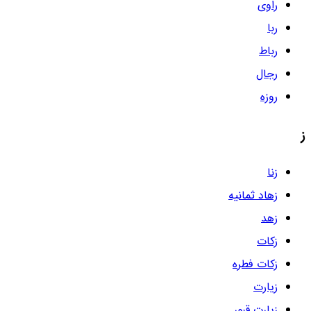
راوی
ربا
رباط
رجال
روزه
ز
زنا
زهاد ثمانیه
زهد
زکات
زکات فطره
زیارت
زیارت قبور