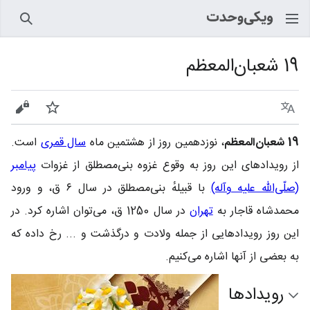
جستجو
19 شعبان‌المعظم
زبان
پیگیری
نمایش
19 شعبان‌المعظم
، نوزدهمین روز از هشتمین ماه
سال قمری
است.
از رویدادهای این روز به وقوع غزوه بنی‌مصطلق از غزوات
پیامبر
(صلّی‌الله علیه وآله)
با قبیلهٔ بنی‌مصطلق در سال ۶ ق، و ورود
محمدشاه قاجار به
تهران
در سال 1250 ق، می‌توان اشاره کرد. در
این روز رویدادهایی از جمله ولادت و درگذشت و ... رخ داده که
به بعضی از آنها اشاره می‌کنیم.
رویدادها