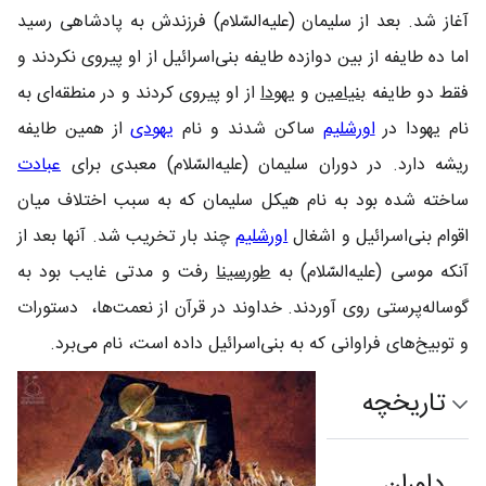
آغاز شد. بعد از سلیمان (علیه‌السّلام) فرزندش به پادشاهی رسید
اما ده طایفه از بین دوازده طایفه بنی‌اسرائیل از او پیروی نکردند و
فقط دو طایفه
بنیامین
و
یهودا
از او پیروی کردند و در منطقه‌ای به
نام یهودا در
اورشلیم
ساکن شدند و نام
یهودی
از همین طایفه
ریشه دارد. در دوران سلیمان (علیه‌السّلام)‌ معبدی برای
عبادت
ساخته شده بود به نام هیکل سلیمان که به سبب اختلاف میان
اقوام بنی‌اسرائیل و اشغال
اورشلیم
چند بار تخریب شد. آنها بعد از
آنکه موسی (علیه‌السّلام) به
طورسینا
رفت و مدتی غایب بود به
گوساله‌پرستی روی آوردند. خداوند در قرآن از نعمت‌ها، ‌ دستورات
و توبیخ‌های فراوانی که به بنی‌اسرائیل داده است، نام می‌برد.
تاریخچه