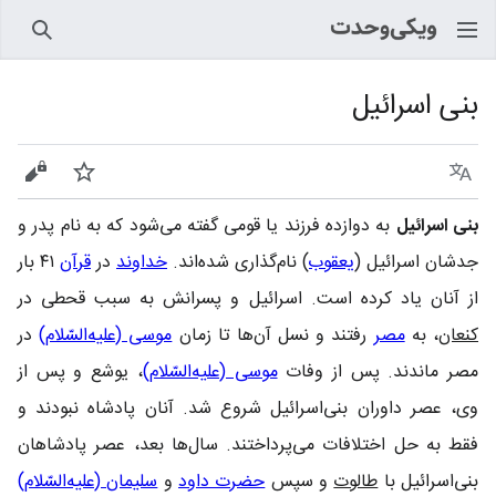
جستجو
بنی اسرائیل
زبان
پیگیری
نمایش
بنی اسرائیل
به دوازده فرزند یا قومی‌ گفته می‌شود که به نام پدر و
جدشان اسرائیل (
یعقوب
) نام‌گذاری شده‌اند.
خداوند
در
قرآن
۴۱ بار
از آنان یاد کرده است. اسرائیل و پسرانش به سبب قحطی در
کنعان
، به
مصر
رفتند و نسل آن‌ها تا زمان
موسی (علیه‌السّلام)
در
مصر ماندند. پس از وفات
موسی (علیه‌السّلام)
، یوشع و پس از
وی، عصر داوران بنی‌اسرائیل شروع شد. آنان پادشاه نبودند و
فقط به حل اختلافات می‌پرداختند. سال‌ها بعد، عصر پادشاهان
بنی‌اسرائیل با
طالوت
و سپس
حضرت داود
و
سلیمان (علیه‌السّلام)