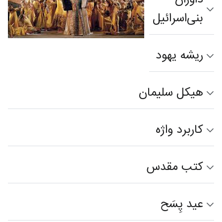
داوران
بنی‌اسرائیل
ریشه یهود
هیکل سلیمان
کاربرد واژه
کتب مقدس
عید پِسَح