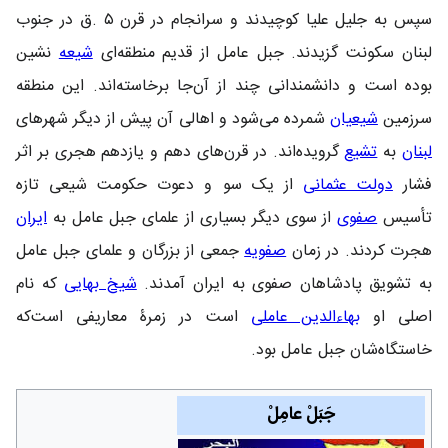
سپس به جلیل علیا کوچیدند و سرانجام در قرن ۵ .ق در جنوب
لبنان سکونت گزیدند. جبل عامل از قدیم منطقه‌ای
شیعه
نشین
بوده است و دانشمندانی چند از آن‌جا برخاسته‌اند. این منطقه
سرزمین
شیعیان
شمرده می‌شود و اهالی آن پیش از دیگر شهر‌های
لبنان
به
تشیع
گرویده‌اند. در قرن‌های دهم و یازدهم هجری بر اثر
فشار
دولت عثمانی
از یک سو و دعوت حکومت شیعی تازه‌
تأسیس
صفوی
از سوی دیگر بسیاری از علمای جبل عامل به
ایران
هجرت کردند. در زمان
صفویه
جمعی از بزرگان و علمای جبل عامل
به تشویق پادشاهان صفوی به ایران آمدند.
شیخ بهایی
که نام
اصلی او
بهاءالدین عاملی
است در زمرۀ معاریفی است‌که
خاستگاه‌شان جبل عامل بود.
جَبَلْ عامِلْ