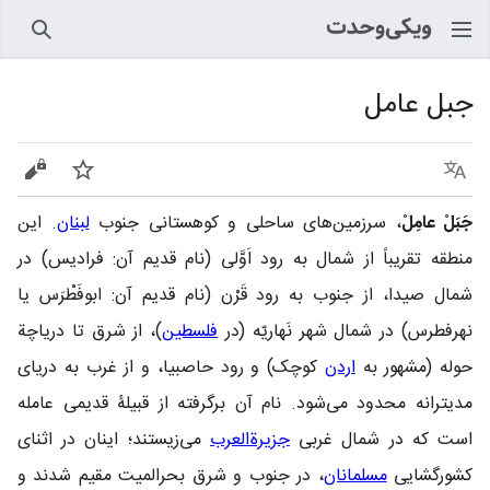
جستجو
جبل عامل
زبان
پیگیری
نمایش
جَبَلْ عامِلْ
، سرزمین‌های ساحلی و کوهستانی جنوب
لبنان
. این
منطقه تقریباً از شمال به رود اَوَّلی (نام قدیم آن: فرادیس) در
شمال صیدا، از جنوب به رود قَرْن (نام قدیم آن: ابوفَطْرَس یا
نهرفطرس) در شمال شهر نَهاریّه (در
فلسطین
)، از شرق تا دریاچة
حوله (مشهور به
اردن
کوچک) و رود حاصبیا، و از غرب به دریای
مدیترانه محدود می‌شود. نام آن برگرفته از قبیلۀ قدیمی عامله
است که در شمال غربی
جزیرةالعرب
می‌زیستند؛ اینان در اثنای
کشورگشایی
مسلمانان
، در جنوب و شرق بحرالمیت مقیم شدند و