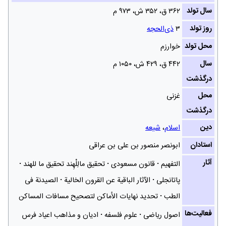
سال تولد
۳۶۲ ق، ۳۵۲ ش‌، ۹۷۳ م
روز تولد
۳
ذی‌الحجه
محل تولد
خوارزم
سال
۴۴۲ ق، ۴۲۹ ش‌، ۱۰۵۰ م
درگذشت
محل
غزنی
درگذشت
دین
اسلام
،
شیعه
استادان
ابونصر منصور بن علی بن عراقی
آثار
التفهیم
قانون مسعودی
تحقیق مالِلْهِند تحقیق ما للهند
پاتانجلی
الآثار الباقیة عن القرون الخالیة
الصیدنة فی
الطب
تحدید نهایات الأماکن لتصحیح مسافات المساکن
فعالیت‌ها
اصول ریاضی
علوم فلسفه
ادیان و مذاهب اعیاد فرس