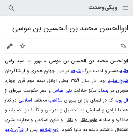
جستجو
ابوالحسن محمد بن الحسین بن موسی
زبان
پیگیری
نمایش
ابوالحسن محمد بن الحسین بن موسی
مشهور به
سید رضی
فقیه
،مفسر و ادیب بزرگ
شیعه
در قرن چهارم هجری و از شاگردان
شیخ مفید
بود. در سال 359 یعنی اوائل نیمه دوم قرن چهارم
هجری در
بغداد
مرکز خلافت
بنی عباس
و مقر حکومت تیره‌ای از
آل بویه
که در فضای باز آن پیروان
مذاهب
مختلف
اسلامی
در کنار
هم با آزادی و آسایش به تحصیل و تدریس و تألیف و تصنیف و
مذاکره و مبادله
علوم عقلی
و
نقلی
و فنون اسلامی و معارف بشری
اشتغال داشتند دیده به دنیا گشود.
نهج‌البلاغه
پس از
قرآن کریم