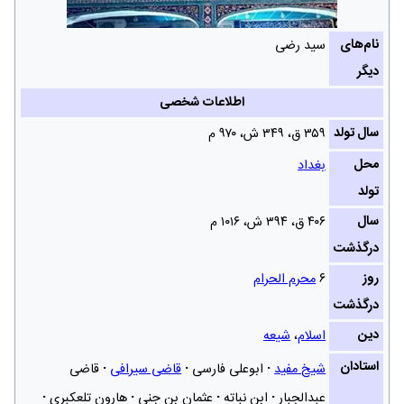
نام‌های
سید رضی
دیگر
اطلاعات شخصی
سال تولد
۳۵۹ ق، ۳۴۹ ش‌، ۹۷۰ م
محل
بغداد
تولد
سال
۴۰۶ ق، ۳۹۴ ش‌، ۱۰۱۶ م
درگذشت
روز
۶
محرم الحرام
درگذشت
دین
اسلام
،
شیعه
استادان
شیخ مفید
ابوعلی فارسی
قاضی سیرافی
قاضی
عبدالجبار
ابن نباته
عثمان بن جنی
هارون تلعکبری