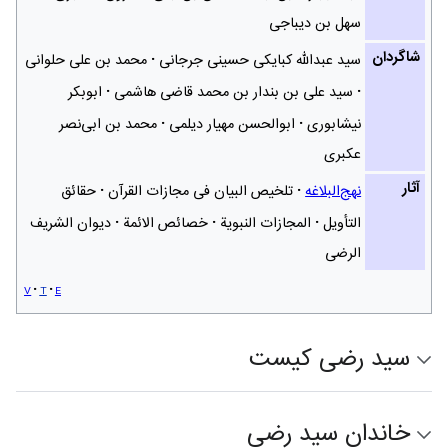
سهل بن دیباجی
شاگردان
سید عبدالله کبایکی حسینی جرجانی
محمد بن علی حلوانی
سید علی بن بندار بن محمد قاضی هاشمی
ابوبکر
نیشابوری
ابوالحسن مهیار دیلمی
محمد بن ابی‌نصر
عکبری
آثار
نهج‌البلاغه
تلخیص البیان فی مجازات القرآن
حقائق
التأویل
المجازات النبویة
خصائص الائمة
دیوان الشریف
الرضی
v
t
e
سید رضی کیست
خاندان سید رضی