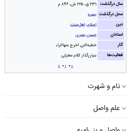
سال درگذشت
231 ق، ۲۲۵ ش‌، ۸۴۶ م
محل درگذشت
بصره
دین
اسلام
،
اهل‌سنت
استادان
حسن بصری
آثار
خطبه‌التی اخرج منهاالراء
فعالیت‌ها
بنیان‌گذار کلام معتزلی‌
e
t
v
نام و شهرت
علم واصل
واصل و بنی‌امیه