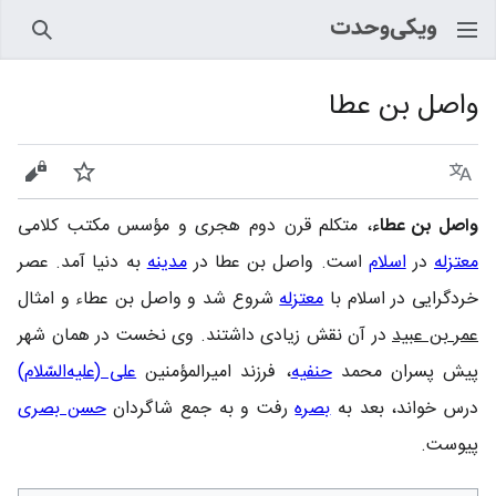
جستجو
واصل بن عطا
زبان
پیگیری
نمایش
واصل بن عطاء
، متکلم قرن دوم هجری و مؤسس مکتب کلامی
معتزله
در
اسلام
است. واصل بن عطا در
مدینه
به دنیا آمد. عصر
خردگرایی در اسلام با
معتزله
شروع شد و واصل بن عطاء و امثال
عمر بن عبید
در آن نقش زیادی داشتند. وی نخست در همان شهر
پیش پسران محمد
حنفیه
، فرزند امیرالمؤمنین
علی (علیه‌السّلام)
درس خواند، بعد به
بصره
رفت و به جمع شاگردان
حسن بصری
پیوست.