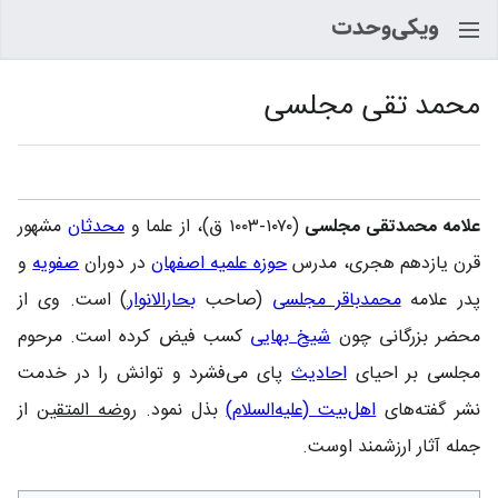
جستجو
محمد تقی مجلسی
زبان
پیگیری
نمایش
علامه محمدتقی مجلسی
(۱۰۷۰-۱۰۰۳ ق)، از علما و
محدثان
مشهور
قرن یازدهم هجری، مدرس
حوزه علمیه اصفهان
در دوران
صفویه
و
پدر علامه
محمدباقر مجلسی
(صاحب
بحارالانوار
) است. وی از
محضر بزرگانی چون
شیخ بهایی
کسب فیض کرده است. مرحوم
مجلسی بر احیای
احادیث
پای می‌فشرد و توانش را در خدمت
نشر گفته‌های
اهل‌بیت (علیه‌السلام)
بذل نمود.
روضه المتقین
از
جمله آثار ارزشمند اوست.