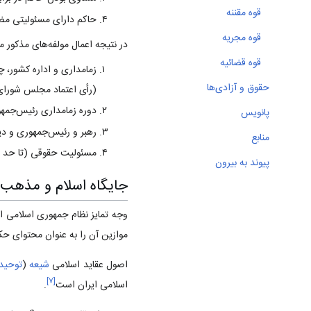
قوه مقننه
حاکم دارای مسئولیتی م
قوه مجریه
در نتیجه اعمال مولفه‌های مذکور ما
قوه قضائیه
زمامداری و اداره کشور، چ
حقوق و آزادی‌ها
(رأی اعتماد مجلس شورای ا
دوره زمامداری رئیس‌جمهور
پانویس
رهبر و رئیس‌جمهوری و دیگر 
منابع‌
مسئولیت حقوقی (تا حد مح
پیوند به بیرون
جایگاه اسلام و مذهب 
وجه تمایز نظام جمهوری اسلامی ای
موازین آن را به عنوان محتوای حکو
اصول عقاید اسلامی
شیعه
(
توحید
]
۷
[
اسلامی ایران است‌
.