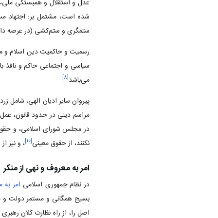
عدل و استقلال و همبستگی ملی‌، 
شده است‌، مشتمل بر: اجتهاد مست
ستمگری و ستم‌کشی (در عرصه داخلی‌)
رسمیت و حاکمیت دین اسلام و مذه
سیاسی و اجتماعی حاکم و نافذ باش
]
۸
[
می‌باشد
.
پیروان سایر ادیان الهی‌، شامل زر
مراسم دینی در حدود قانون‌، عمل 
در مجلس شورای اسلامی‌، و حقوق
]
۱۰
[
نکنند، از حقوق معینی‌
، و نیز ا
امر به معروف و نهی از منکر
در نظام جمهوری اسلامی
امر به 
بسیج همگانی و مستمر دولت و ملت
اصل را، از راه نظارت کلان رهبری