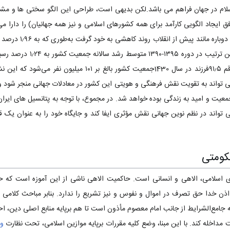
 فراگیری اسلام در جهان فراهم می باشد.لکن بدیهی است، طراحی این الگو سختی ها و
افق ایجاد الگویی کارآمد برای همه کشورهای اسلامی و نیز همه جهانیان) را دارا م
۱۳۷۵ متوسط رشد سالانه ج
۱۳۹۵ نیز ادامه داشته است. به ای
بسیار ملایم میزان باروری کل با رقم ۹۱٫۵فرزند در سال 1430جمعیت کش
ی تواند به تقویت نقش فرهنگی و هویتی این کشور در معادلات جهانی منجر شود 
معیت و امید به زندگی بوده خواهد شد. در مجموع، با توجه به پتانسیل های ایران
تواند در نظم نوین جهانی نقش مؤثری ایفا کند و جایگاه خود را به عنوان یک قدر
ومتی‌
اسلامی‌، الاهی و انسانی است‌. حاکمیت الاهی ناشی از این آموزه است که ح
 خدا حق تصرف در اموال و نفوس و نیز تشریع را ندارد. بنابر مباحث کلامی و
 جامع‌الشرایط از جانب امام معصوم مأذون است تا هم برپایه منابع اصلی دین‌، اح
 مداخله کند. با این مبنا، وضع کلیه مقررات برپایه موازین اسلامی‌، تحت نظارت
ول