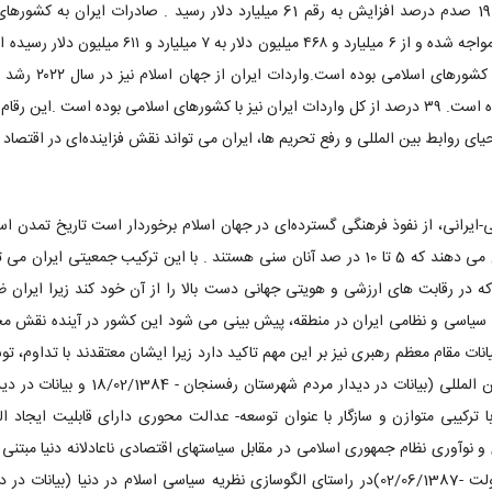
میلیارد و ۹۳۲ میلیون دلار بالغ شده است. ۳۹ درصد از کل واردات ایران نیز با کشورهای اسلامی بوده
ای روابط بین المللی و رفع تحریم ها، ایران می تواند نقش فزاینده‌ای در اقتصاد و
جمعیت ایران را مسلمانان تشکیل می دهند که 5 تا 10 در صد آنان سنی هستند . با این ترکیب 
که در رقابت های ارزشی و هویتی جهانی دست بالا را از آن خود کند زیرا ایران ظر
بات سیاسی و نظامی ایران در منطقه، پیش بینی می شود این کشور در آینده نقش 
بیانات مقام معظم رهبری نیز بر این مهم تاکید دارد زیرا ایشان معتقدند با تداوم، ت
مدل کارآمد در محیط داخلی و بین المللی (‌بیا
عه اسلامی - 25/06/1383) با ترکیبی متوازن و سازگار با عنوان توسعه- عدالت محوری دارای قابلیت
و نوآوری نظام جمهوری اسلامی در مقابل سیاستهای اقتصادی ناعادلانه دنیا مبتنی 
رئیس‌جمهوری و اعضای هیأت دولت -02/06/1387)در راستای الگوسازی نظریه‌ سیاسی اسلام در دن