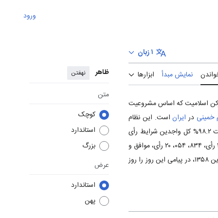
ورود
۱ زبان
ظاهر
نهفتن
واندن
نمایش مبدأ
ابزارها
متن
م دارای دو رکن اسلامیت که اساس مشروعیت
کوچک
م خمینی
در
ایران
است. این نظام
استاندارد
سیاسی پس از انقلاب سال 57 جانشین نظام شاهنشاهی و سلطنتی مستبد در همه‌پرسی ۱۲ فروردین ۱۳۵۸، با شرکت ۹۸.۲% کل واجدین شرایط رأی
بزرگ
دادن‌، که بیش از ۹۷% آنان به جمهوری اسلامی رأی دادند، رسمیت یافت‌. در این همه‌پرسی‌، از مجموع ۴۳۸، ۴۲۲، ۲۰ رأی‌، ۸۳۴، ۰۵۴، ۲۰ رأی‌، موافق و
۶۰۴، ۳۶۷ رأی‌، مخالف بود. با پایان یافتن همه‌پرسی‌، امام خمینی رهبر کبیر انقلاب اسلامی در ساعت ۲۴ روز ۱۲ فروردین ۱۳۵۸، در پیامی این روز را روز
عرض
استاندارد
پهن