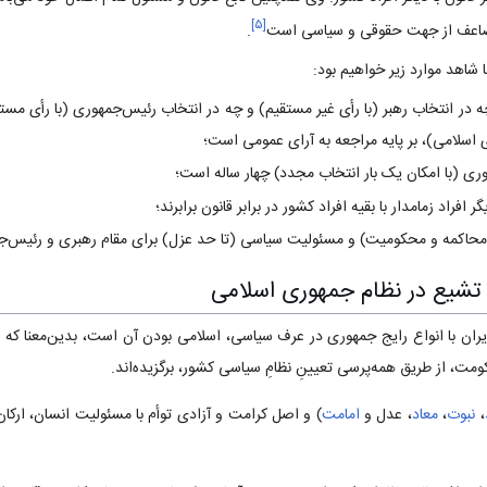
]
۵
[
ضاعف از جهت حقوقی و سیاسی است
.
 شاهد موارد زیر خواهیم بود:
ه در انتخاب رهبر (با رأی غیر مستقیم‌) و چه در انتخاب رئیس‌جمهوری (با رأی مس
سلامی‌)، بر پایه مراجعه به آرای عمومی است‌؛
ی (با امکان یک بار انتخاب مجدد) چهار ساله است‌؛
افراد زمامدار با بقیه افراد کشور در برابر قانون برابرند؛
اکمه و محکومیت‌) و مسئولیت سیاسی (تا حد عزل‌) برای مقام رهبری و رئیس‌جم
تشیع در نظام جمهوری اسلامی
ران با انواع رایج جمهوری در عرف سیاسی‌، اسلامی بودن آن است‌، بدین‌معنا که اک
مت‌، از طریق همه‌پرسی تعیینِ نظامِ سیاسی کشور، برگزیده‌اند.
،
نبوت‌
،
معاد
، عدل و
امامت‌
) و اصل کرامت و آزادی توأم با مسئولیت انسان‌، ارک