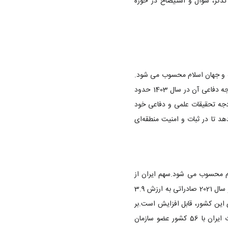
تذکر، سؤال و استیضاح در حوزه
ز بزرگ ترین کشورهای منطقه و جهان اسلام محسوب می شود.
بر اساس آمارهای سازمان جهانی مبارزه با تروریسم، ایران یکی از قدرتمندترین نیروهای نظامی در منطقه است و بودجه دفاعی آن در سال 1403 حدود
بودجه تحقیقات علمی و دفاعی خود
د تا در ثبات و امنیت منطقه‌ای
ام محسوب می شود.سهم ایران از
مبادلات تجاری با چین در شش ماهه اول 2023 بالغ بر ۲.۲ میلیارد دلار بوده است و کشورهای عضو اتحادیه اروپا در سال 2021 صادراتی به ارزش 3.9
با توجه به پتانسیل های این کشور، قابل افزایش است.بر
اساس منابع ارائه شده سهم ایران از تجارت با کشورهای جهان اسلام در سال 2022 به شرح زیر بوده است: تجارت ایران با 56 کشور عضو سازمان