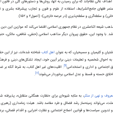
اهداف عالی نظام‌اند که برای رسیدن به آنها، روش‌ها و دستورهای کلی در قانون
مر فقهای جامع‌الشرایط‌، استفاده از علوم و فنون و تجارب پیشرفته بشری و تل
 و سلطه‌گری و سلطه‌پذیری (در عرصه خارجی‌)؛ (اصول‌۲ و ۱۵۲).
ب شیعه اثناعشری در نظام جمهوری اسلامی اقتضا می‌کند که موازین این دین و
د. با وجود این‌، حقوق پیروان دیگر مذاهب اسلامی (حنفی‌، شافعی‌، مالکی‌، حنب
دشتیان و کلیمیان و مسیحیان‌، که به عنوان
اهل کتاب
شناخته شده‌اند، نیز از این حق
به احوال شخصیه و تعلیمات دینی برابر آیین خود، ایجاد تشکل‌های دینی و فرهنگ
]
۹
[
 اجتماعی و اداری و استخدامی‌
. اقلیت‌های غیر اهل کتاب‌، به شرط آنکه بر ض
]
۱۱
[
ز اخلاق حسنه و قسط و عدل اسلامی برخوردار می‌شوند
.
معروف و نهی از منکر
، به مثابه شیوه‌ای برای «نظارت همگانی متقابل»، پذیرفته شد
‌، می‌تواند زمینه‌ساز رشد فضائل و طرد مفاسد باشد. هیئت زمامداری (رهبری و 
 و تدوین سیاست‌ها و قوانین اصلاح اجتماعی و نظارت اجرایی و اقدام قضائی‌، برع