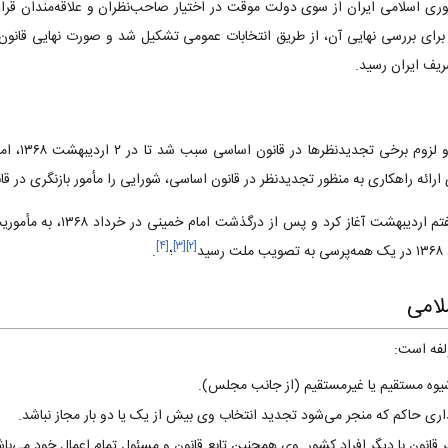
ای بررسی نهایی آن‌، از طریق انتخابات عمومی تشکیل شد و صورت نهایی قانون
یف ایران رسید.
وجود برخی ابه
ائه راهکاری به منظور تجدیدنظر در قانون اساسی‌، شورایی را مأمور بازنگری در قا
شورای مذکور کار بازنگری را در هفتم
]
۴
[
]
۳
[
]
۲
[
د
؛
.
امی‌
فه است‌:
شیوه مستقیم یا غیرمستقیم (از جانب مجلس‌).
ری حاکم که منجر می‌شود تجدید انتخاب وی بیش از یک یا دو بار مجاز نباشد.
 قانون با دیگر افراد کشور. وی همچنین تابع قانون و مسئول تمام اعمال خود می‌باش