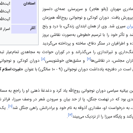
استادان
آیت‌الل
 مادری مهربان (بانو هاجر) و سرپرستی عمه‌ای دلسوز
آیت‌الل
پرورش یافت. دوران کودکی و نوجوانی روح‌الله هم‌زمان
آیت‌الل
ران
سپری شد. وی از همان ابتدای زندگی، با درد و رنج
آثار
اسرار ال
 و تأثر خود را با ترسیم خطوطی به‌صورت نقاشی بروز
ه و اطرافیان در سنگر دفاع، ساخته و پرداخته می‌گردید
نگ‌داری و تیراندازی را می‌گذراند و در کوران حوادث به مجاهدی تمام‌عیار ت
]
۸
[
]
۷
[
باران مجلس، در نقاشی‌ها
و مشق‌های خوشنویسی
دوران کودکی و نوجوان
دفترچه یادداشت دوران نوجوانی (9 - 10 سالگی) با عنوان
«غیرت اسلام 
ین بیانیه سیاسی دوران نوجوانی روح‌الله یاد کرد و دغدغۀ ذهنی او را راجع به مسائ
حدی بود که در نهضت جنگل، پا از حد بیان و سرودن شعر در وصف میرزا، فراتر
]
۱۱
[
، به درخواست او، مقداری آذوقه به نام خود و برادرانش راهی جنگل شد
. یک 
]
۱۲
[
د و پایگاه میرزا را از نزدیک می‌بیند
.