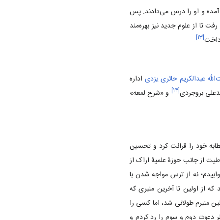
 آمده و او را درس می‌دادند. پس
ت تا از علوم جدید نیز بهره‌مند
]
۱۳
[
رداخت
.
لله عبدالکریم حائری یزدی
اداره
]
۱۴
[
مدعلی بروجردی
و «شرح لمعه»
ابه خود را قرائت کرد و تحسین
طیت از جانب حوزۀ علمیۀ اراک از
ابیدم؛ نه از ترس مواجه شدن با
که از اولین تا آخرین منبری که
ین منبرم طولانی شد، اما کسی را
ر دعوت دوم و سوم را رد کردم و