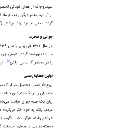
سیدروح‌الله از همان کودکی تحصیل
از آن نزد معلم دیگری به نام ملا
گردد. مدتی نیز نزد برادر بزرگش
جوانی و هجرت
در سال 1300 ش برابر با سال 1339 ق، در 19 سالگی به اراک رفت تا از حوزه علمیه «سپهدار» که زیر نظر
می‌شد، بهره‌مند گردد. علومی چون
]
۱۵
[
را در محضر آقا عباس اراکی
در 
اولین خطابۀ رسمی
روح‌الله ضمن تحصیل در اراک در
حاضران را برانگیخت. این خطابه د
زبان یک طلبه جوان قرائت می‌شد.
مردم، بلکه به خود فکر می‌کردم ف
خواهم رفت، هرگز سخنی نگویم که ج
خسته نکرد... و عده‌ای احسنت گف