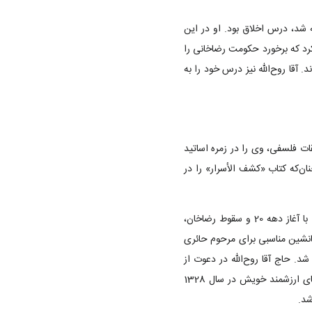
ه شد، درس اخلاق بود. او در این
کرد که برخورد حکومت رضاخانی را
آقا روح‌الله نیز درس خود را به
قات فلسفی، وی را در زمره اساتید
نان‌که کتاب «کشف الأسرار» را در
حوزه علمیه قم با رحلت آیت‌الله‌ حائری (1315 ش) و فشار روزافزون حکومت پهلوی، روزهای سختی را می‌گذراند. با آغاز دهه 20 و سقوط رضاخان،
نشین مناسبی برای مرحوم حائری
د. حاج آقا روح‌الله در دعوت از
آیت‌الله بروجردی برای هجرت به قم و پذیرش مسئولیت خطیر زعامت حوزه بسیار تلاش کرد. او در تعقیب هدف‌های ارزشمند خویش در سال 1328
شد.