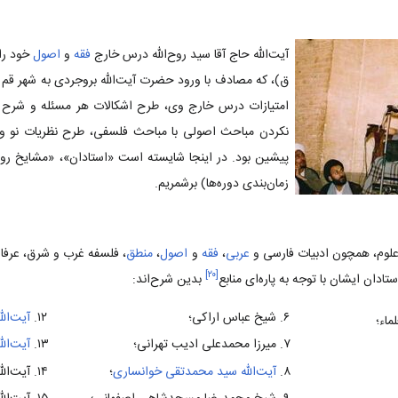
آیت‌الله حاج آقا سید روح‌الله درس خارج
فقه
و
اصول
ق)، که مصادف با ورود حضرت آیت‌الله‌ بروجردی به شهر قم بود،
امتیازات درس خارج وی، طرح اشکالات هر مسئله و شرح
نکردن مباحث اصولی با مباحث فلسفی، طرح نظریات نو و اب
پیشین بود. در اینجا شایسته است «استادان»، «مشایخ روای
زمان‌بندی دوره‌ها) برشمریم.
لوم، همچون ادبیات فارسی و
عربی
،
فقه
و
اصول
،
منطق
، فلسفه غرب و شرق،
عرفا
]
۲۰
[
ادان ایشان با توجه به پاره‌ای منابع
بدین شرح‌اند:
شیخ عباس اراکی؛
آیت‌الل
ماء؛
میرزا محمدعلی ادیب تهرانی؛
آیت‌ال
آیت‌الله سید محمدتقی خوانساری
؛
آیت‌الل