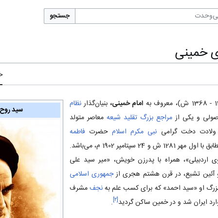
جستجو
ی خمینی
خ
امام خمینی،
بنیان‌گذار
نظام
سید روح‌
اصولی و یکی از
مراجع بزرگ تقلید
شیعه
معاصر متولد
ز ولادت دخت گرامی
نبی مکرم اسلام
حضرت
فاطمه
در سال 1320 ق، مطابق با اول مهر 1281 ش و 24 سپتامپر 1902 م، می‌باشد.
 اردبیلی»، همراه با پدرزن خویش، «میر سید علی
آئین تشیع، در قرن هشتم هجری از
جمهوری اسلامی
بزرگ او «سید احمد» که برای کسب علم به
نجف
مشرف
]
۲
[
ارد ایران شد و در خمین ساکن گردید
.