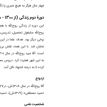
چهار سال هرگز به هیچ منبری پا نگ
دورۀ دوم زندگی (از 1300 - 1320 ش)
این دوره از زندگی روح‌الله با ه
روح‌الله مشغول تحصیل، تدریس، ت
برخی دیگر بود. هدف علما در این
نمایان شد. با این‌ همه، نقش بی‌
به این شهر هجرت کرد. دروس سطح 
کرده تا به درجه اجتهاد نائل آمد.
ازدواج
«سید مصطفی» (1309ش)، «سید احمد» (1324ش)، «سیده فریده»، «سیده زهرا» و «سیده صدیقه» بود.
شخصیت علمی