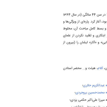
خود را در سن 44 سالگی (در سال 1364
 آغاز کرد. پاره‌ای از ویژگی‌ها و
 و بسط کامل مباحث آن، مخلوط
تکاری و تقلید نکردن از علمای
ی» و «آثار» ایشان را (بیرون از
ن
،
کلام
، هیئت و... محضر استادن
ه عبدالکریم حائری
؛
له محمدحسین بروجردی
؛
ه میرزا علی‌اکبر حکمی یزدی؛