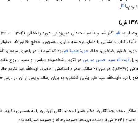
]
۱۶
[
ذاردم»
.
جرت او به
قم
آغ
ألیف کتاب و آشنایی با علمای برجستۀ مبارزی، همچون: «حاج آقا نورالله اصفهان
 دوره اختناق رضاخانی، حفظ
حوزۀ علمیۀ قم
بود که ثمره آن در راهبری مردم و ت
بدیل
آیت‌الله سید حسن مدرس
در تکوین شخصیت سیاسی و دمیدن روح مقاومت 
است. آقا سید روح‌الله در سال 1301ش (1340ق)، در سن 20 سالگی همراه استادش «حضرت آیت
را نزد «آیت‌الله سید علی یثربی کاشانی» به پایان رساند و پس از آن در درس 
آقا روح‌الله در سال 1308ش، در27 سالگی، «خدیجه ثقفی»، دختر «میرزا محمد ثقفی تهرانی» را به همسری برگ