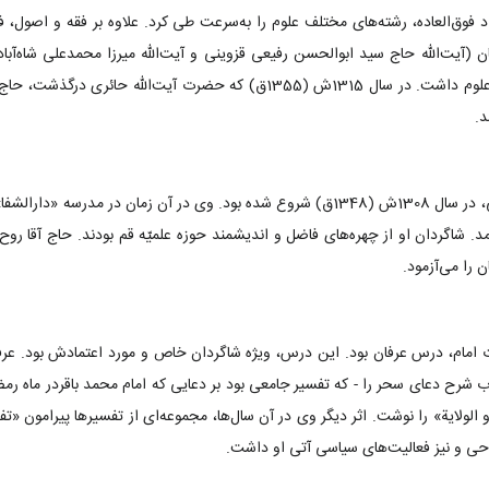
داد فوق‌العاده، رشته‌های مختلف علوم را به‌سرعت طی کرد. علاوه بر فقه و اصول، فل
سال، جهش فوق‌العاده‌ای در این علوم داشت. در سال 1315ش (1355ق) که حضرت آیت
د.
درس فلسفه او پیش از 28 سالگی، در سال 1308ش (1348ق) شروع شده بود. وی در آن زمان 
شاگردان او از چهره‌های فاضل و اندیشمند حوزه علمیّه قم بودند. حاج آقا روح‌ال
 را می‌آزمود.
ام، درس عرفان بود. این درس، ویژه شاگردان خاص و مورد اعتمادش بود. عرفان
ی که در سال 1307ش، کتاب شرح دعای سحر را - که تفسیر جامعی بود بر دعایی که امام محمد باقردر 
 و الولایة» را نوشت. اثر دیگر وی در آن سال‌ها، مجموعه‌ای از تفسیرها پیرامون 
ی و نیز فعالیت‌های سیاسی آتی او داشت.