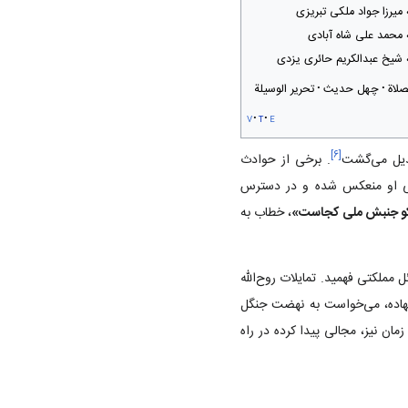
ه میرزا جواد ملکی تبریزی
ه محمد علی شاه آبادی
ه شیخ عبدالکریم حائری یزدی
صلاة
چهل حدیث
تحریر الوسیلة
v
t
e
]
۶
[
بدیل می‌گشت
. برخی از حوادث
ی او منعکس شده و در دسترس
کو جنبش ملی کجاست»
، خطاب به
ل مملکتی فهمید. تمایلات روح‌الله
 نهاده، می‌خواست به نهضت جنگل
زمان نیز، مجالی پیدا کرده در راه