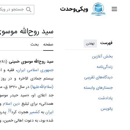
رش
ه
منوی اصلی
حتوا
تغییر وضعیت زیربخش‌های دیدگاه‌های تقریبی
تغییر وضعیت زیربخش‌های زندگی‌نامه
سید روح‌الله موسو
فهرست
نهفتن
صفحه
بحث
بخش آغازین
سید روح‌الله موسوی خمینی
(1281 - 1368 ش)، معروف به
زندگی‌نامه
جمهوری اسلامی ایران
، فقیه و 
دیدگاه‌های تقریبی
بیستم جمادی الآخره و در رو
(سلام‌الله‌علیها)
جستارهای وابسته
جد اعلای او، «سید حیدر موسوی
یادادشت
همدانی» برای تبلیغ
دین اسلام
و 
پانویس
]
۱
[
ایران
به
کشمیر
هجرت کرد
. پدر
شده بود، به دعوت اهالی خمین، و