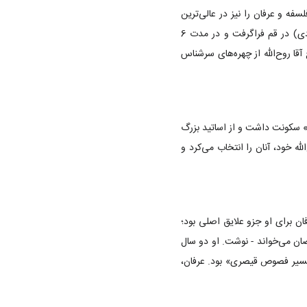
سفه و عرفان را نیز در عالی‌ترین
سطح نزد استادان برجستۀ آن زمان (آیت‌الله حاج سید ابوالحسن رفیعی قزوینی و آیت‌الله میرزا محمدعلی شاه‌آبادی) در قم فراگرفت و در مدت 6
‌الله حائری درگذشت، حاج آقا روح‌الله از چهره‌های سرشناس
در مدرسه «دارالشفا» سکونت داشت و از اساتید بزرگ
له خود، آنان را انتخاب می‌کرد و
 برای او جزو علایق اصلی بود؛
ماه رمضان می‌خواند - نوشت. او دو سال
«تفسیر فصوص قیصری» بود. عرفان،