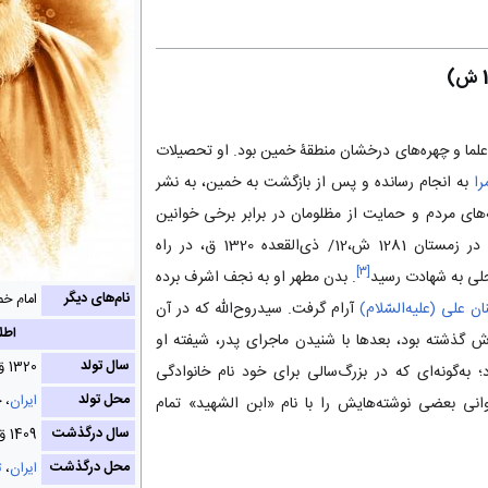
ز علما و چهره‌های درخشان منطقۀ خمین بود. او تحصیلات
را
به انجام رسانده و پس از بازگشت به خمین، به نشر
های مردم و حمایت از مظلومان در برابر برخی خوانین
ستمگر می‌پرداخت. وی سرانجام در زمستان 1281 ش،12/ ذی‌القعده 1320 ق، در راه
]
۳
[
لی به شهادت رسید
. بدن مطهر او به نجف اشرف برده
نام‌های دیگر
امام خم
ان علی (علیه‌السّلام)
آرام گرفت. سیدروح‌الله که در آن
اطل
ی‌اش گذشته بود، بعدها با شنیدن ماجرای پدر، شیفته او
سال تولد
1320 ق، ۱۲۸۱ ش‌، ۱۹۰۳ م
؛ به‌گونه‌ای که در بزرگ‌سالی برای خود نام خانوادگی
محل تولد
ایران
، 
نی بعضی نوشته‌هایش را با نام «ابن الشهید» تمام
سال درگذشت
1409 ق، ۱۳۶۷ ش‌، ۱۹۸۹ م
محل درگذشت
ایران
،
ت