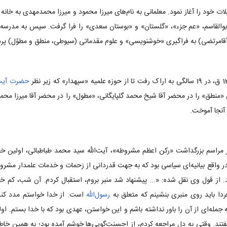
ات خود را آغاز نمود. معلمانی به نام‌های میرزا محمود و میرزا محمدمهدی به خانه
 ابوالقاسم، «عم جزء»، «گلستان» و «بوستان سعدی» را فرا گرفت. سپس به مدرسه رف
 (آقامرتضی) به فراگیری «خوشنویسی» و علوم مقدماتی (سیوطی، منطق و مطوّل) پ
حضرت آیت‌ا
 «منطق» را در محضر آقا شیخ محمد گلپایگانی، «مطول» را در محضر آقا میرزا مح
آنجا آموخت.
 مراسم بزرگداشت «رکن اعظم مشروطه»، آیت‌الله سید محمد طباطبائی، اولین خط
ر واقع بیانیه‌ای سیاسی بود که به جهت قدردانی از زحمات و خدمات علمدار مشرو
 از قول وی نقل شده: «... پیشنهاد شد منبر بروم، استقبال کردم. آن شب، کم خو
ردا باید روی منبری بنشینم که متعلق به
رسول‌الله
است. از خدا خواستم مدد کند 
مله‌ای از آن را باور نداشته باشم و این خواستن، عهدی بود که با خدا بستم. اول
تند. وقتی به دل مراجعه کردم، از احسنت‌گویی‌ها خوشم آمده بود؛ به همین خاط