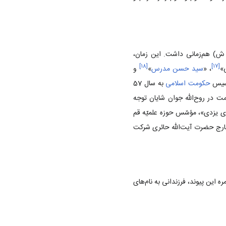
از شد و با سیاست‌های دین‌زدایی دوره رضاخانی (1304 - 1320 ش) هم‌زمانی داشت. این زمان،
]
۱۸
[
]
۱۷
[
ی»
، «
سید حسن مدرس
»
و
أسیس
حکومت اسلامی
به سال 57
در روح‌الله جوان شایان توجه
‌الله عبدالکریم حائری یزدی»، مؤسّس حوزه علمیّه قم
خارج حضرت آیت‌الله حائری شرکت
زید. ثمره این پیوند، فرزندانی به نام‌های