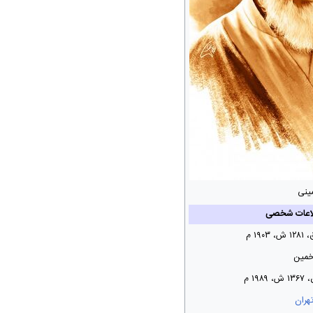
ینی
اعات شخصی
خمین
هران