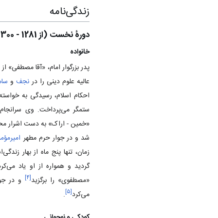
زندگی‌نامه
دورۀ نخست (از 1281 - 1300 ش)
خانواده
پدر بزرگوار امام، «آقا مصطفی» ا
عالیه علوم دینی را در
نجف
و
سام
احکام اسلام، رسیدگی به خواسته‌
«خمین - اراک» به دست اشرار مح
شد و در جوار حرم مطهر
امیرمؤمن
زمان، تنها پنج ماه از بهار زندگ
گردید و همواره از او یاد می‌کرد
]
۴
[
«مصطفوی» را برگزید
و در جوا
]
۵
[
می‌کرد
.
کودکی و نوجوانی