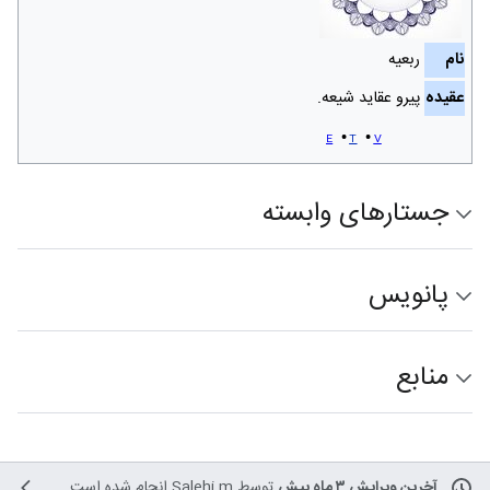
نام
ربعیه
عقیده
پیرو عقاید شیعه.
e
t
v
جستارهای وابسته
پانویس
منابع
آخرین ویرایش ۳ ماه پیش
توسط
Salehi.m
انجام شده است