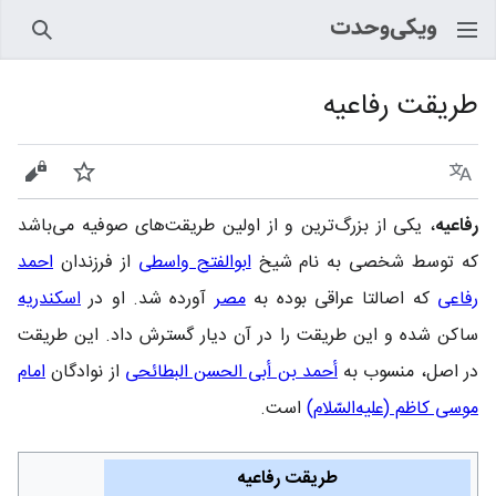
جستجو
طریقت رفاعیه
زبان
پیگیری
نمایش
رفاعیه
، یکی از بزرگ‌ترین و از اولین طریقت‌های صوفیه می‌باشد
که توسط شخصی به نام شیخ
ابوالفتح واسطی
از فرزندان
احمد
رفاعی
که اصالتا عراقی بوده به
مصر
آورده شد. او در
اسکندریه
ساکن شده و این طریقت را در آن دیار گسترش داد. این طریقت
در اصل، منسوب به
أحمد بن أبی الحسن البطائحی
از نوادگان
امام
موسی کاظم (علیه‌السّلام)
است.
طریقت رفاعیه