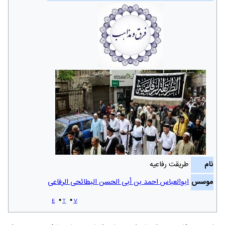
نام
طریقت رفاعیه
موسس
ابوالعباس احمد بن أبی الحسن البطائحی الرفاعی
e
t
v