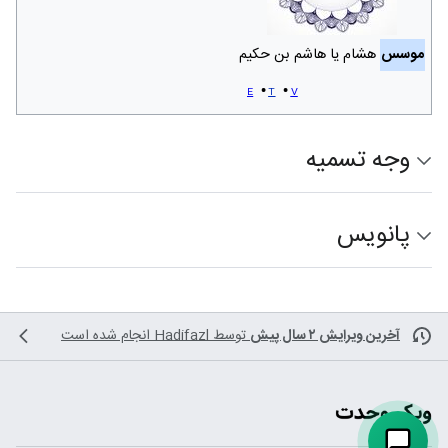
موسس
هشام یا هاشم بن حکیم
e
t
v
وجه تسمیه
پانویس
آخرین ویرایش ۲ سال پیش
توسط
Hadifazl
انجام شده است