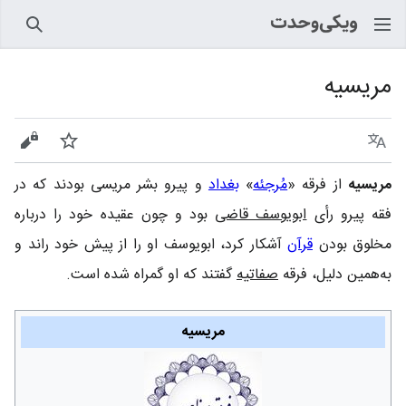
جستجو
مریسیه
زبان
پیگیری
نمایش
مریسیه‏
از فرقه «
مُرجئه
»
بغداد
و پیرو بشر مریسى بودند که در
فقه پیرو رأى
ابو‌یوسف قاضی
بود و چون عقیده خود را درباره
مخلوق بودن
قرآن
آشکار کرد، ابو‌یوسف او را از پیش خود راند و
به‌همین دلیل، فرقه
صفاتیه
گفتند که او گمراه شده است.
مریسیه