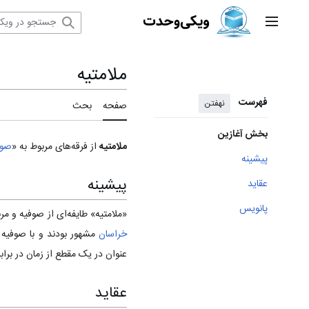
رش
ه
منوی اصلی
حتوا
ملامتیه
فهرست
نهفتن
صفحه
بحث
بخش آغازین
ملامتيه‏
از فرقه‌های مربوط به «
صوف
پیشینه
پیشینه
عقاید
پانویس
«ملامتيه» طايفه‌ای از صوفيه و م
خراسان
مشهور بودند و با صوفیه 
عنوان در یک مقطع از زمان در برابر
عقاید