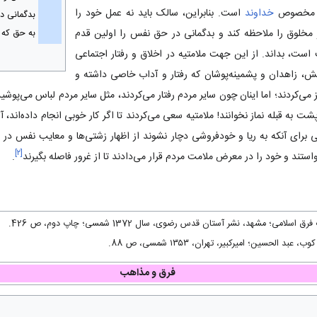
يت مخصوص
خداوند
است. بنابر‌این، سالک باید نه عمل خود را
بدگمانی د
مخلوق را ملاحظه کند و بدگمانی در حق نفس را اولين قدم
به حق که 
، بداند. از اين جهت ملامتيه در اخلاق و رفتار اجتماعی
ش، زاهدان و پشمینه‌پوشان که رفتار و آداب خاصی داشته و
 می‌کردند؛ اما اینان چون سایر مردم رفتار می‌کردند، مثل سایر مردم لباس می‌پوشید
شت به قبله نماز نخوانند! ملامتیه سعی می‌کردند تا اگر کار خوبی انجام داده‌اند، آن 
ی برای آنکه به
ريا
و خود‌فروشی دچار نشوند از اظهار زشتی‌ها و معايب نفس در نز
]
۲
[
ستند و خود را در معرض ملامت مردم قرار می‌دادند تا از غرور فاصله بگیرند
.
می؛ مشهد، نشر آستان قدس رضوی، سال 1372 شمسی؛ چاپ دوم، ص 426.
 الحسین؛ امیرکبیر، تهران، ۱۳۵۳ شمسی، ص 88.
فرق و مذاهب