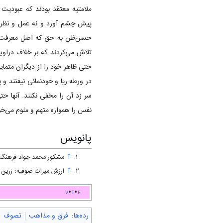
ملامتيه معتقد بودند که عبود
پيش چشم آورد و نه عمل و نظر 
حسن‌ظن به حق که اصل معرفت است
تلاش می‌کردند که بر خلاف دراوی
حتی ظاهر خود را از دیگران متمایز
در ورطه ريا و خودنمائی نيفتند و پ
سر زد آن را مخفی نکنند. آنها حت
نفس را همواره متهم و ملوم می‌خوا
پانویس
↑
مشکور محمد جواد فرهنگ فرق اسلا
↑
ارزش میراث صوفیه؛ زرین کوب، عبد
v
t
e
رده‌ها
:
فرق و مذاهب
تصوف