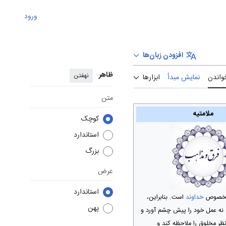
ورود
افزودن زبان‌ها
ظاهر
نهفتن
واندن
نمایش مبدأ
ابزارها
متن
ملامتيه‏
کوچک
استاندارد
بزرگ
عرض
استاندارد
مخصوص
خداوند
است. بنابر‌این،
پهن
 نه عمل خود را پيش چشم آورد و
ظر مخلوق را ملاحظه کند و